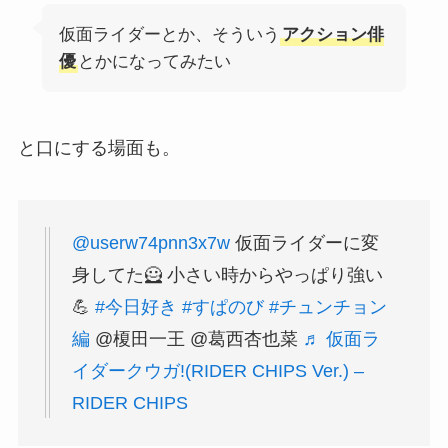
仮面ライダーとか、そういう
アクション俳
優
とかになってみたい
と口にする場面も。
@userw74pnn3x7w
仮面ライダーに変
身してた🦸 小さい時からやっぱり強い
💪
#今日好き
#すぱのび
#チュンチョン
編
@榎田一王 @葛西杏也菜
♬ 仮面ラ
イダークウガ!(RIDER CHIPS Ver.) –
RIDER CHIPS