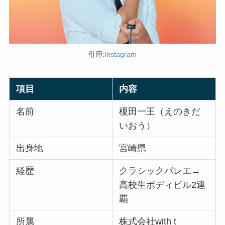
引用:
Instagram
項目
内容
名前
榎田一王（えのきだ
いおう）
出身地
宮崎県
経歴
クラシックバレエ→
高校生ボディビル2連
覇
所属
株式会社with t