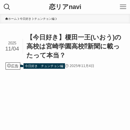
恋リアnavi
ホーム
今日好き
チュンチョン編
【今日好き】榎田一王(いおう)の
2025
高校は宮崎学園高校⁉︎新聞に載っ
11/04
たって本当？
広告
2025年11月4日
今日好き
チュンチョン編