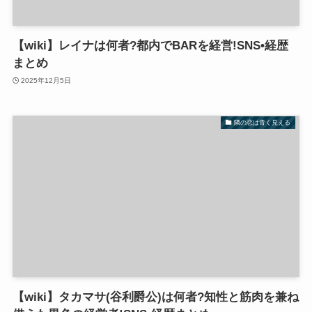
【wiki】レイナは何者?都内でBARを経営!SNS•経歴
まとめ
2025年12月5日
隣の恋は青く見える
【wiki】タカマサ(谷利爵公)は何者?知性と筋肉を兼ね