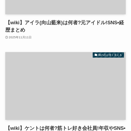
【wiki】アイラ(向山藍来)は何者?元アイドル!SNS•経
歴まとめ
2025年11月11日
隣の恋は青く見える
【wiki】ケントは何者?筋トレ好き会社員!年収やSNS•