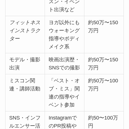
スン・イベン
ト出演など
フィットネス
ヨガ以外にも
約50万〜150
インストラク
ウォーキング
万円
ター
指導やボディ
メイク系
モデル・撮影
映画出演歴・
約50万〜150
出演
SNSでの撮影
万円
ミスコン関
「ベスト・オ
約50万〜100
連・講師活動
ブ・ミス」関
万円
連の指導やイ
ベント参加
SNS・インフ
Instagramで
約50〜100万
ルエンサー活
のPR投稿や
円