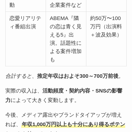
動
企業案件など
恋愛リアリテ
ABEMA『隣
約50万〜100
ィ番組出演
の恋は青く見
万円（出演料
える5』出
＋波及効果）
演。話題性に
よる案件増加
も
合計すると、
推定年収はおよそ300～700万前後
。
実際の収入は、
活動頻度・契約内容・SNSの影響
力
によって大きく変動します。
今後、メディア露出やブランドタイアップが増え
れば、
年収1,000万円以上も十分にあり得るポテン