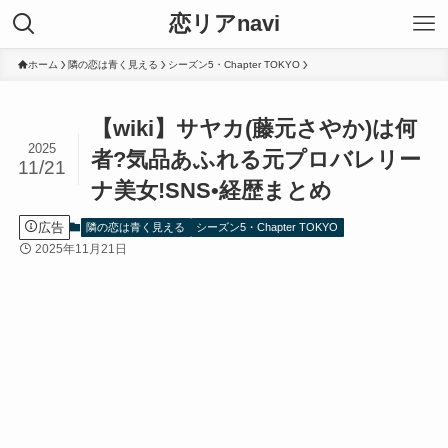
恋リアnavi
ホーム
隣の恋は青く見える
シーズン5・Chapter TOKYO
【wiki】サヤカ(藤元さやか)は何
2025
者?気品あふれる元プロバレリー
11/21
ナ美女!SNS•経歴まとめ
広告
隣の恋は青く見える
シーズン5・Chapter TOKYO
2025年11月21日