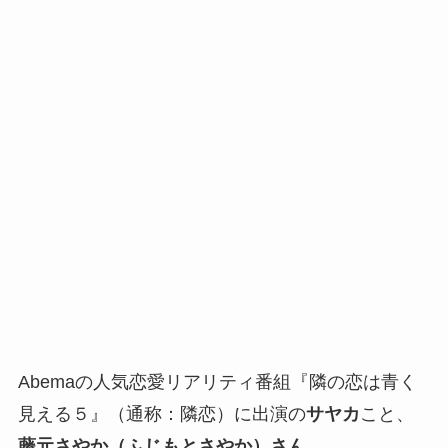
Abemaの人気恋愛リアリティ番組『隣の恋は青く
見える５』（通称：隣恋）に出演の
サヤカ
こと、
藤元さやか（ふじもとさやか）さん
。