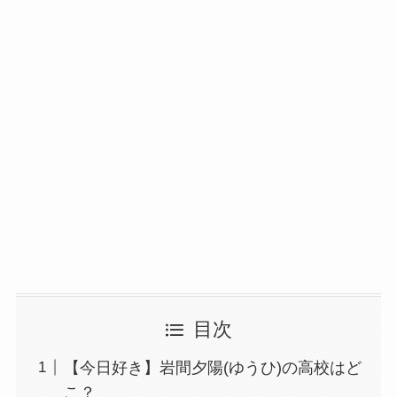
目次
【今日好き】岩間夕陽(ゆうひ)の高校はど
こ？