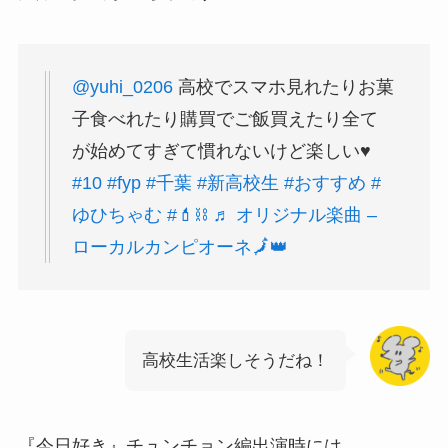
@yuhi_0206
高校でスマホ見れたりお菓
子食べれたり購買でご飯買えたり全て
が始めてすぎて慣れないけど楽しい♥️
#10
#fyp
#千葉
#新高校生
#おすすめ
#
ゆひちゃむ
#💄⛓
♬ オリジナル楽曲 –
ローカルカンピオーネ🗾👑
高校生活楽しそうだね！
『今日好き』チュンチョン編出演時には、