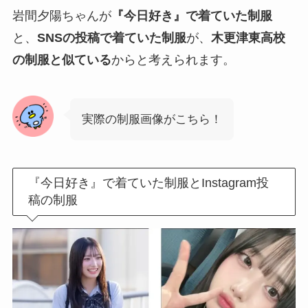
岩間夕陽ちゃんが
『今日好き』で着ていた制服
と、
SNSの投稿で着ていた制服
が、
木更津東高校
の制服と似ている
からと考えられます。
実際の制服画像がこちら！
『今日好き』で着ていた制服とInstagram投
稿の制服