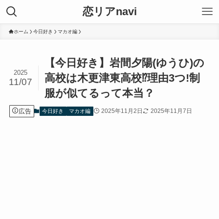
恋リアnavi
ホーム
今日好き
マカオ編
【今日好き】岩間夕陽(ゆうひ)の
2025
高校は木更津東高校⁉︎理由3つ!制
11/07
服が似てるって本当？
広告
2025年11月2日
2025年11月7日
今日好き
マカオ編