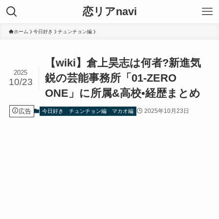
恋リアnavi
ホーム
今日好き
チュンチョン編
【wiki】倉上昊志は何者?新進気
2025
鋭の芸能事務所「01-ZERO
10/23
ONE」に所属&高校•経歴まとめ
広告
2025年10月23日
今日好き
チュンチョン編
マカオ編