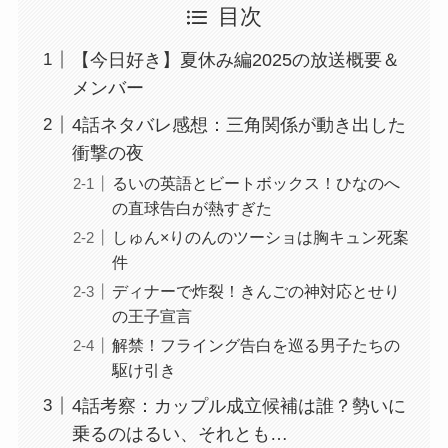
目次
【今日好き】夏休み編2025の放送概要＆
メンバー
4話ネタバレ感想：三角関係が動き出した
衝撃の夜
るいの英語とビートボックス！ひなのへ
の直球告白が熱すぎた
しゅん×りのんのツーショは胸キュン死案
件
ディナーで炸裂！きんごの神対応とせり
の王子宣言
解禁！フライング告白を巡る男子たちの
駆け引き
4話考察：カップル成立候補は誰？勢いに
乗るのはるい、それとも…