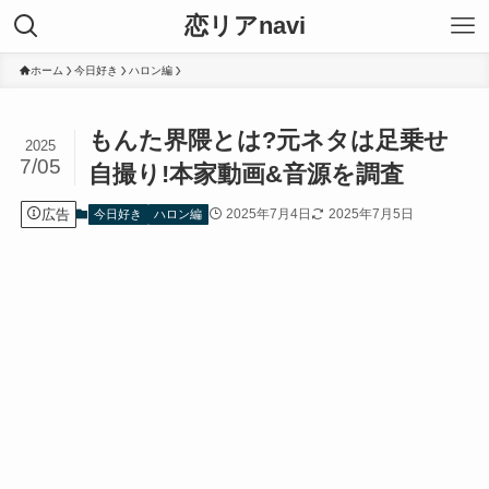
恋リアnavi
ホーム
今日好き
ハロン編
もんた界隈とは?元ネタは足乗せ
2025
7/05
自撮り!本家動画&音源を調査
広告
2025年7月4日
2025年7月5日
今日好き
ハロン編