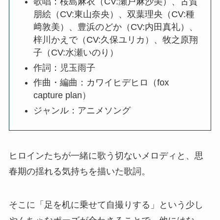
歌唱：桜島麻衣（CV:瀬戸麻沙美）、古賀
朋絵（CV:東山奈央）、双葉理央（CV:種
﨑敦美）、豊浜のどか（CV:内田真礼）、
梓川かえで（CV:久保ユリカ）、牧之原翔
子（CV:水瀬いのり）
作詞：児玉雨子
作曲・編曲：カワイヒデヒロ（fox
capture plan）
ジャンル：アニメソング
ヒロインたちが一緒に歌う切ないメロディと、思
春期の揺れる気持ちを描いた歌詞。
そこに「足を机に乗せて自撮りする」という少し