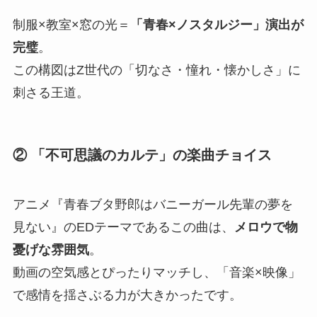
制服×教室×窓の光＝
「青春×ノスタルジー」演出が
完璧
。
この構図はZ世代の「切なさ・憧れ・懐かしさ」に
刺さる王道。
② 「不可思議のカルテ」の楽曲チョイス
アニメ『青春ブタ野郎はバニーガール先輩の夢を
見ない』のEDテーマであるこの曲は、
メロウで物
憂げな雰囲気
。
動画の空気感とぴったりマッチし、「音楽×映像」
で感情を揺さぶる力が大きかったです。