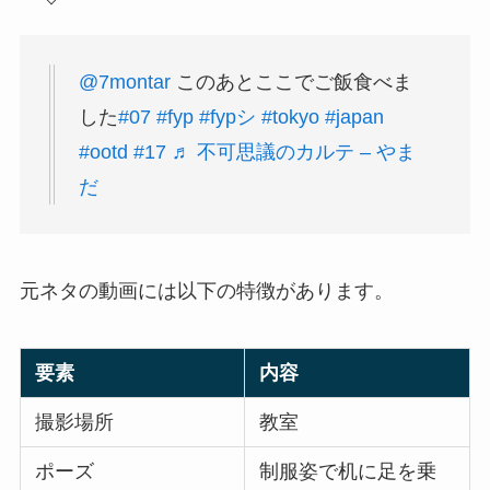
@7montar
このあとここでご飯食べま
した
#07
#fyp
#fypシ
#tokyo
#japan
#ootd
#17
♬ 不可思議のカルテ – やま
だ
元ネタの動画には以下の特徴があります。
要素
内容
撮影場所
教室
ポーズ
制服姿で机に足を乗