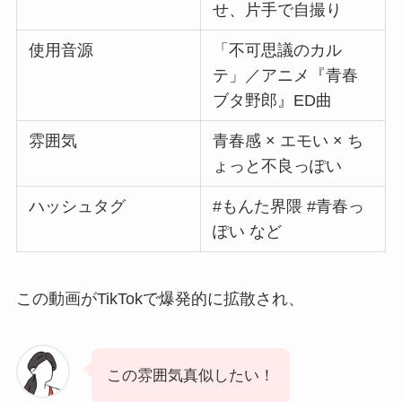
せ、片手で自撮り
使用音源
「不可思議のカル
テ」／アニメ『青春
ブタ野郎』ED曲
雰囲気
青春感 × エモい × ち
ょっと不良っぽい
ハッシュタグ
#もんた界隈 #青春っ
ぽい など
この動画がTikTokで爆発的に拡散され、
この雰囲気真似したい！