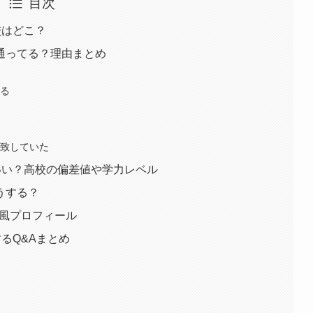
目次
校はどこ？
通ってる？理由まとめ
る
いる
一致していた
いい？高校の偏差値や学力レベル
うする？
i風プロフィール
るQ&Aまとめ
？