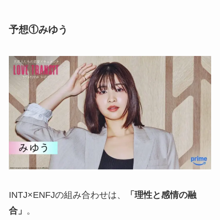
予想①みゆう
INTJ×ENFJの組み合わせは、
「理性と感情の融
合」
。